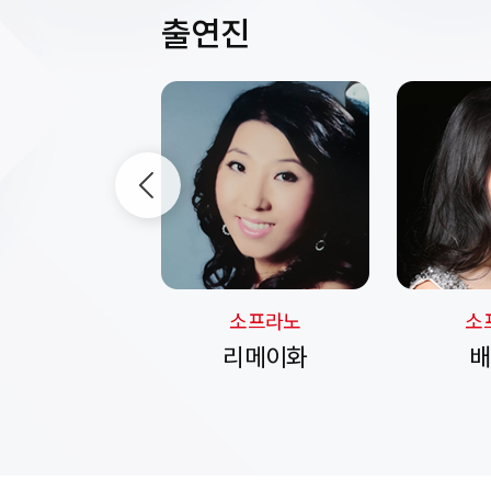
출연진
베이스
소프라노
소
이세영
리메이화
배