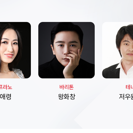
프라노
바리톤
테
애령
왕화창
저우