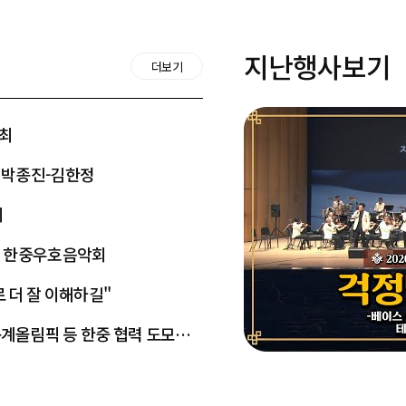
지난행사보기
더보기
개최
 박종진-김한정
회
춘제 한중우호음악회
로 더 잘 이해하길"
동계올림픽 등 한중 협력 도모하