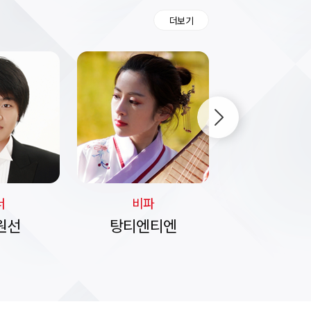
더보기
너
비파
고쟁
원선
탕티엔티엔
왕웨