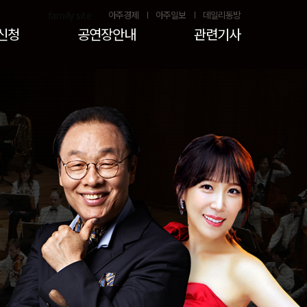
family site
아주경제
아주일보
데일리동방
신청
공연장안내
관련기사